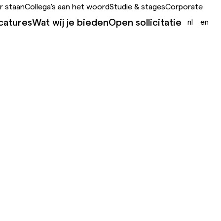
r staan
Collega's aan het woord
Studie & stages
Corporate
catures
Wat wij je bieden
Open sollicitatie
nl
en