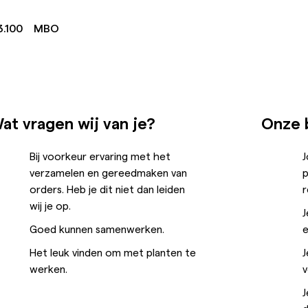
3.100
MBO
at vragen wij van je?
Onze 
Bij voorkeur ervaring met het
J
verzamelen en gereedmaken van
p
orders. Heb je dit niet dan leiden
wij je op.
J
Goed kunnen samenwerken.
e
Het leuk vinden om met planten te
J
werken.
v
J