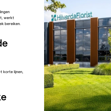
lingen
ht, werkt
ek bereiken.
de
 korte lijnen,
ke